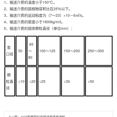
1、输送介质的温度小于150℃。
2、输送介质的固相物容积比在25％以下。
3、输送介质的运动粘度为（7～23）×10－6㎡/s。
4、输送介质的密度小于1800kg/m3。
5、输送介质的固体颗粒直径（单位mm）：
65
泵
50
～
100～125
150～200
250～300
口径
80
颗
粒直
<10
<20
<25
<30
<50
径
上一篇：
CCB型餐厨垃圾输送泵使用须知