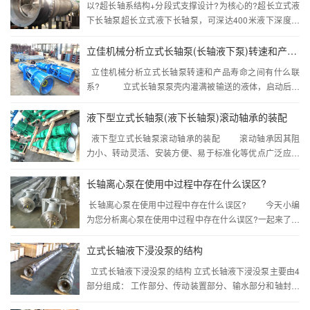
以?超长轴系结构+分段式支撑设计?为核心的?超长立式液
下长轴泵超长立式液下长轴泵，可深达400米液下深度的
“钢铁潜龙”，采用分段不锈钢长轴与钛合金泵壳，耐压
40MPa，扬程450m，专为深海采矿与超深...···
立佳机械分析立式长轴泵(长轴液下泵)转速和产品寿命之间有什么联系?
立佳机械分析立式长轴泵转速和产品寿命之间有什么联
系? 立式长轴泵泵壳内灌满被输送的液体，启动后，
叶轮由轴带动高速转动，叶片间的液体也必须随着转动。
在离心力的作用下...···
液下型立式长轴泵(液下长轴泵)滚动轴承的装配
液下型立式长轴泵滚动轴承的装配 滚动轴承因其阻
力小、转动灵活、安装方便、易于标准化等优点广泛应用
于设备回转零件的支撑，今天简单谈一下液下型立式长轴
泵滚动轴承的装配方法及注...···
长轴离心泵在使用中过程中存在什么误区?
长轴离心泵在使用中过程中存在什么误区? 今天小编
为您分析离心泵在使用中过程中存在什么误区?一起来了解
吧。 1、高扬程离心泵用于低扬程抽水 很多机手认为
抽水扬程越低，电机负荷越...···
立式长轴液下浸没泵的结构
立式长轴液下浸没泵的结构 立式长轴液下浸没泵主要由4
部分组成： 工作部分、传动装置部分、输水部分和轴封部
分，如图1、图2所示。 (1)工作部分 主要由泵的叶轮...···