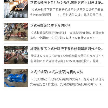
立式长轴液下泵厂家分析机械密封达不到设计使用寿命-失效的普遍原因
立式长轴液下泵厂家分析机械密封达不到设计使用寿命-
失效的普遍原因 1、密封选型失误：现场实际工况与
原始选项数据不符，导致机封不能满足现场工况，从而失
效。 解决措施：...···
立式长轴泵和液下泵的区别
立式长轴泵和液下泵的区别 选择水泵的时候，可能会有
这么一个疑问：立式长轴泵与液下泵有什么区别？下面就
来解答这个问题。 其实立式长轴泵和液下泵是两种不
同...···
旋流池泵房立式长轴液下泵检修频繁原因分析及改进
旋流池泵房立式长轴液下泵检修频繁原因分析及改进 1 引
言 湘钢八水站旋流池泵房于l995 l0月建成投产，是湘钢高
线精品工程的重要配套项目， 主要承担高线轧制系统浊环
回水处理...···
立式长轴泵(立式斜流泵)电机的安装
立式长轴泵(立式斜流泵)电机的安装 1、在对电机做任何
安装或处理工作之前，先阅读电机安装使用说明书。 2、
检查电机的气隙和油隙是否符合安装要求；