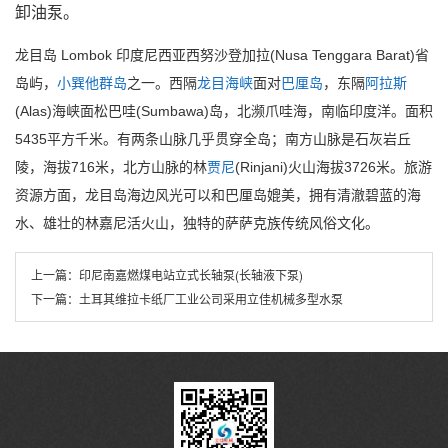
卸油泵。
龙目岛 Lombok 印度尼西亚西努沙登加拉(Nusa Tenggara Barat)省
岛屿，
小巽他群岛
之一。西隔
龙目海峡
面对
巴厘岛
，东隔
阿拉斯
(Alas)海峡面松巴哇(Sumbawa)岛，北濒爪哇海，南临印度洋。面积
5435平方千米。有两条山脉几乎贯穿全岛；南方山脉是石灰岩丘
陵，海拔716米，北方山脉的林
贾尼
(Rinjani)火山海拔3726米。旅游
资源方面，龙目岛海边风光可以和巴厘岛媲美，拥有清澈碧蓝的海
水、雄壮的林嘉尼活火山，独特的萨萨克族传统风俗文化。
上一篇：
印尼南嘉燃煤电站立式长轴泵(长轴液下泵)
下一篇：
土耳其维拉卡纸厂工业公司采用立佳机械多型水泵