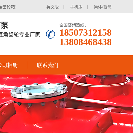
角齿轮箱！
英文版
|
手机版
|
简体/繁體
下泵
全国咨询热线：
18507312158
|直角齿轮专业厂家
13808468438
公司相册
联系我们