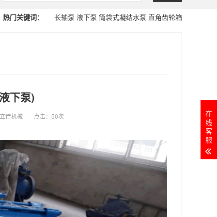
热门关键词：
长轴泵
液下泵
筒袋式凝结水泵
直角齿轮箱
液下泵)
在
立佳机械
点击：
50次
线
客
服