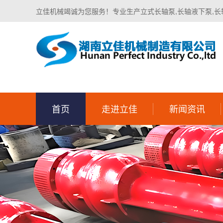
立佳机械竭诚为您服务！专业生产立式长轴泵,长轴液下泵,长
首页
走进立佳
新闻资讯