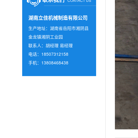
CONTACT US
湖南立佳机械制造有限公司
生产地址：湖南省岳阳市湘阴县
金龙镇湘阴工业园
联系人：胡经理 易经理
电话：18507312158
手机：13808468438