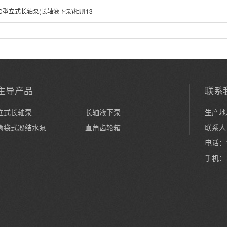
C型立式长轴泵(长轴液下泵)相册13
主导产品
联系
立式长轴泵
长轴液下泵
生产地
筒袋式凝结水泵
直角齿轮箱
联系人
电话：1
手机：1