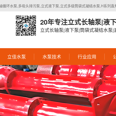
轴循环水泵,多吸头排污泵,立式液下泵,立式多级筒袋式凝结水泵,H系列直
20年专注立式长轴泵|液
立式长轴泵|液下泵|筒袋式凝结水泵
立佳水泵
水泵技术
行业应用