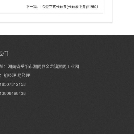
下一篇：
LC型立式长轴泵(长轴液下泵)相册01
我们
址：湖南省岳阳市湘阴县金龙镇湘阴工业园
：胡经理 易经理
8507312158
3808468438