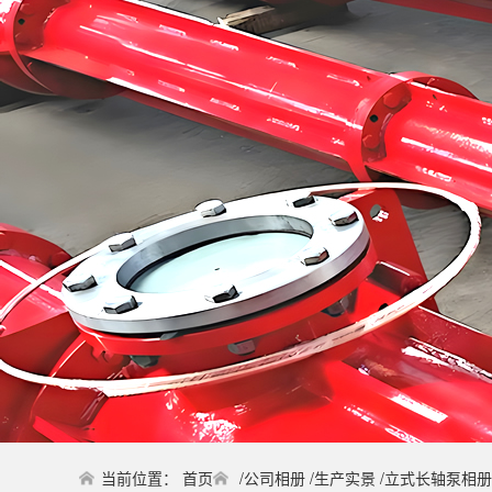
当前位置：
首页
/
公司相册
/
生产实景
/
立式长轴泵相册