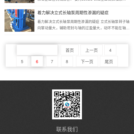
维护和保养，我们首先要对长轴泵有一个了解，所谓知己
知彼百战不殆，要是我们对长...···
着力解决立式长轴泵周期性渗漏的疑症
着力解决立式长轴泵周期性渗漏的疑症 立式长轴泵转子轴
向窜动量大，辅助密封与轴的过盈量大，动环不能在轴上
灵活移动。在泵翻转，动、静环磨损后，得不到补偿位
移。 对策：在装配机械密封时，轴的轴向窜动量应...···
共8页 页次:6/8页
首页
上一页
4
5
6
7
8
下一页
尾页
联系我们