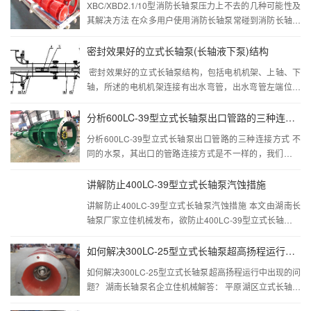
XBC/XBD2.1/10型消防长轴泵压力上不去的几种可能性及
其解决方法 在众多用户使用消防长轴泵常碰到消防长轴泵
压力上不去，用户就直接找消防泵生产厂家去解决，然而
真正导至水泵压力上不去的是供水不够...···
密封效果好的立式长轴泵(长轴液下泵)结构
密封效果好的立式长轴泵结构，包括电机机架、上轴、下
轴，所述的电机机架连接有出水弯管，出水弯管左端位于
且电机机架下部连接有轴承盒，轴承盒左端连接有轴承压
盖，轴承压盖与上轴外圆之间设置有轴颈，...···
分析600LC-39型立式长轴泵出口管路的三种连接方式
分析600LC-39型立式长轴泵出口管路的三种连接方式 不
同的水泵，其出口的管路连接方式是不一样的，我们厂生
产的立式长轴泵，泵出口是水平的，所以其管路的安装的
方法也相对简单。主要看哪一种更适合工况需...···
讲解防止400LC-39型立式长轴泵汽蚀措施
讲解防止400LC-39型立式长轴泵汽蚀措施 本文由湖南长
轴泵厂家立佳机械发布，欲防止400LC-39型立式长轴泵发
生汽蚀必须提高NPSHa,使NPSHa＞NPSHr,可防止发生汽
蚀的措施如下： ...···
如何解决300LC-25型立式长轴泵超高扬程运行中出现的问题？
如何解决300LC-25型立式长轴泵超高扬程运行中出现的问
题？ 湖南长轴泵名企立佳机械解答： 平原湖区立式长轴泵
站通常在外洪、内涝的情况下运行， 尽管在设计时一些泵