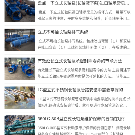
站对在某些不利工况下运行进行过 ...···
盘点一下立式长轴泵(长轴液下泵)进口轴承常见的损坏方式
盘点一下立式长轴泵进口轴承常见的损坏方式，希望可以
引起大家的注意，平时多多维护和保养，延长轴承使用寿
命。 立式长轴泵机械损伤 严重时在接触外表发生金属
剥离以及出现大面积的杂乱划伤;...···
立式不可抽长轴泵排气系统
立式不可抽长轴泵排气系统，包括吐出弯管（１）和安装
在吐出弯管（１）上端的装填料函体（２），在所述的装
填料函体（２）上连接有一根排气管（４）。所述的排气
管（４）的出口端弯向所述的吐出弯管（１...···
有效延长立式长轴泵承密封圈寿命的节能方法
有效延长节能立式长轴泵承密封圈寿命的方法 主要讲述节
能立式长轴泵承密封圈寿命是怎样延长的方法。 节能立式
长轴泵的流动轴承如果在恶劣的环境中使用，轴承密封圈
和密封罩是必不可少的，因为它们可防止污物侵...···
LC型立式不锈钢长轴泵管路安装中需要掌握的技术要点
LC型立式不锈钢长轴泵管路安装中需要掌握的技术要点 长
轴泵机组确认安装完毕后，就可以进行水泵管道的安装。
LC型立式不锈钢长轴泵管道安装前要确认管材管件的型
号、质量好坏等是否符合施工要求，法兰、螺丝等...···
350LC-30B型立式长轴泵维护保养的要领在哪？
350LC-30B型立式长轴泵维护保养的要领在哪？ 湖南长轴
泵名企立佳机械解答： 要为350LC-30B型立式长轴泵进行