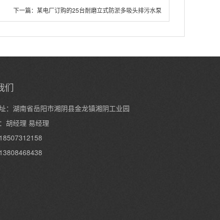
下一篇：
某电厂订购的25台耐磨立式防淤多吸头排污水泵
我们
址：湖南省岳阳市湘阴县金龙镇湘阴工业园
：胡经理 易经理
8507312158
3808468438