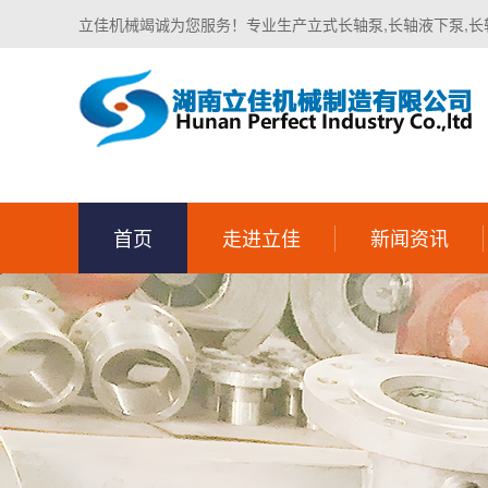
立佳机械竭诚为您服务！专业生产立式长轴泵,长轴液下泵,长
首页
走进立佳
新闻资讯