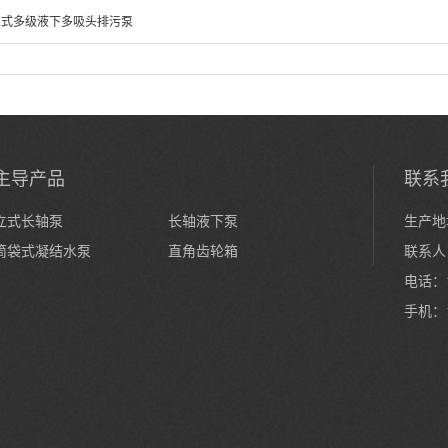
立式多级液下多吸头排污泵
主导产品
联系
立式长轴泵
长轴液下泵
生产地
筒袋式凝结水泵
直角齿轮箱
联系人
电话：1
手机：1