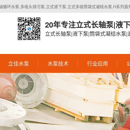
轴循环水泵,多吸头排污泵,立式液下泵,立式多级筒袋式凝结水泵,H系列直
20年专注立式长轴泵|液
立式长轴泵|液下泵|筒袋式凝结水泵
立佳水泵
水泵技术
行业应用