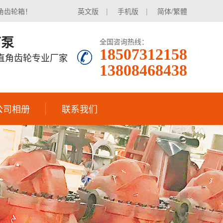
角齿轮箱！
英文版
|
手机版
|
简体/繁體
下泵
全国咨询热线：
18507312158
|直角齿轮专业厂家
13808468438
公司相册
联系我们