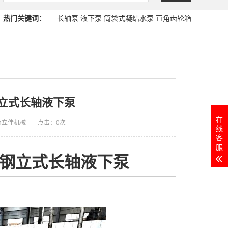
热门关键词：
长轴泵
液下泵
筒袋式凝结水泵
直角齿轮箱
立式长轴液下泵
在
南立佳机械
点击：
0次
线
客
服
锈钢立式长轴液下泵