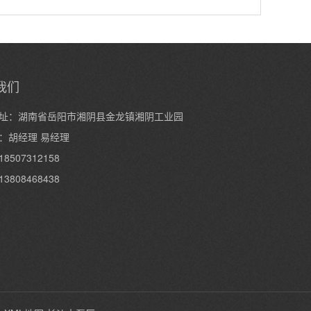
我们
址：湖南省岳阳市湘阴县金龙镇湘阴工业园
：胡经理 易经理
8507312158
3808468438