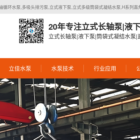
轴循环水泵,多吸头排污泵,立式液下泵,立式多级筒袋式凝结水泵,H系列直
20年专注立式长轴泵|液
立式长轴泵|液下泵|筒袋式凝结水泵
立佳水泵
水泵技术
行业应用