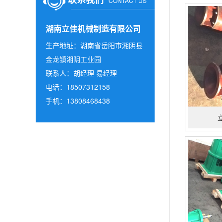
CONTACT US
湖南立佳机械制造有限公司
生产地址：湖南省岳阳市湘阴县
金龙镇湘阴工业园
联系人：胡经理 易经理
电话：18507312158
手机：13808468438