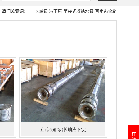
热门关键词：
长轴泵
液下泵
筒袋式凝结水泵
直角齿轮箱
立式长轴泵(长轴液下泵)
在