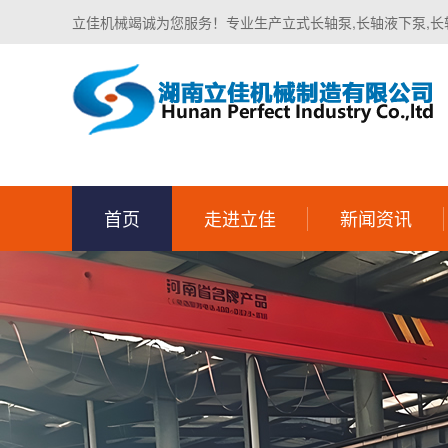
立佳机械竭诚为您服务！专业生产立式长轴泵,长轴液下泵,长
首页
走进立佳
新闻资讯