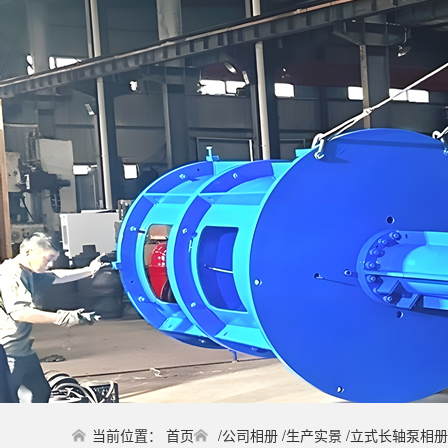
当前位置：
首页
/
公司相册
/
生产实景
/
立式长轴泵相册