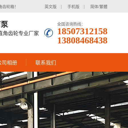
角齿轮箱！
英文版
|
手机版
|
简体/繁體
下泵
全国咨询热线：
18507312158
|直角齿轮专业厂家
13808468438
公司相册
联系我们