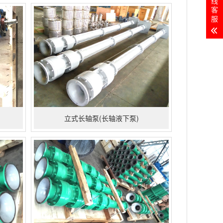
线
客
服
立式长轴泵(长轴液下泵)