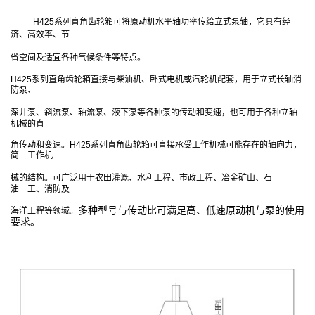
H425系列直角齿轮箱
可将原动机水平轴功率传给立式泵轴，它具有经
济、高效率、节
省空间及适宜各种气候条件等特点。
H425系列直角齿轮箱
直接与柴油机、卧式电机或汽轮机配套，用于立式长轴消
防泵、
深井泵、斜流泵、轴流泵、液下泵等各种泵的传动和变速，也可用于各种立轴
机械的直
角传动和变速。
H425系列直角齿轮箱
可直接承受工作机械可能存在的轴向力，
简
工作机
械的结构。可广泛用于农田灌溉、水利工程、市政工程、冶金矿山、石
油
工、消防及
多种型号与传动比可满足高、低速原动机与泵的使用
海洋工程等领域。
要求。