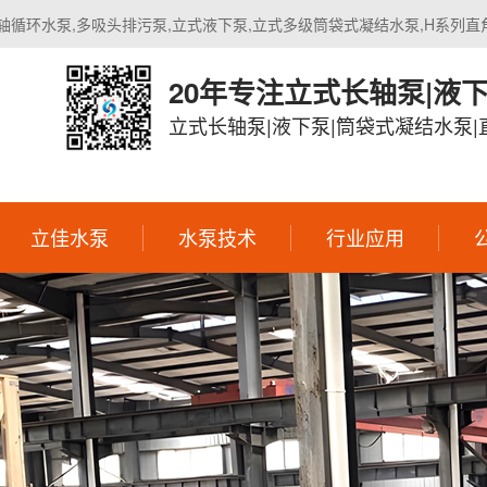
轴循环水泵,多吸头排污泵,立式液下泵,立式多级筒袋式凝结水泵,H系列直
20年专注立式长轴泵|液
立式长轴泵|液下泵|筒袋式凝结水泵
立佳水泵
水泵技术
行业应用