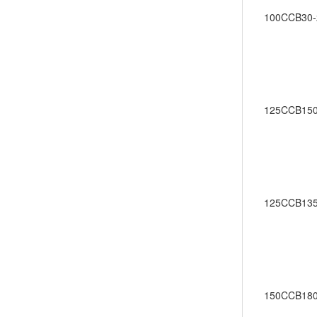
100CCB30-
125CCB150
125CCB135
150CCB180