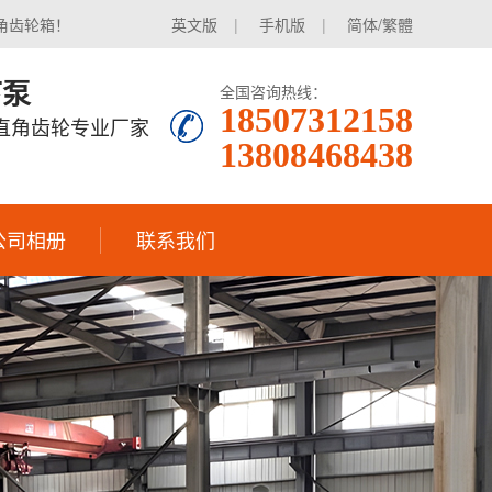
角齿轮箱！
英文版
|
手机版
|
简体/繁體
下泵
全国咨询热线：
18507312158
|直角齿轮专业厂家
13808468438
公司相册
联系我们