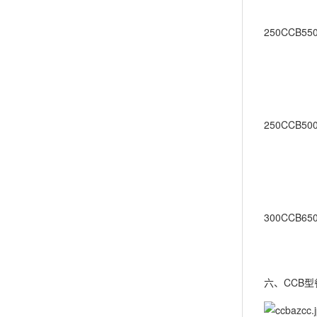
250CCB550
250CCB500
300CCB650
六、CCB