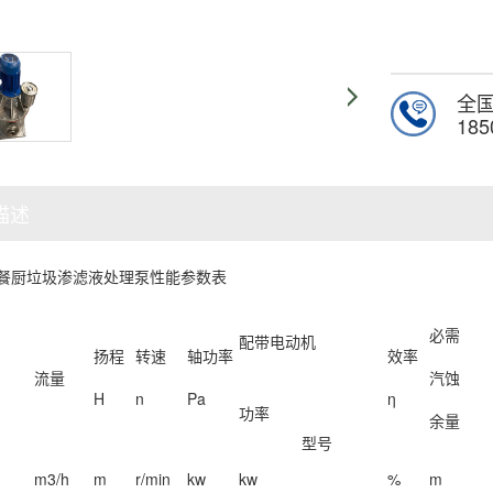
全
185
描述
型餐厨垃圾渗滤液处理泵性能参数表
必需
配带电动机
扬程
转速
轴功率
效率
流量
汽蚀
H
n
Pa
η
功率
余量
型号
m3/h
m
r/min
kw
kw
%
m