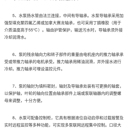
5、水泵扬水管由法兰连接，中间有导轴承。水泵导轴承采用加
强型填充聚四氟乙烯或加拿大赛龙轴承，也可采用丁腈橡胶（用于
介质温度高于55℃）。轴由护管保护，输送污水时，导轴承须外接
冷却润滑水。
6、泵的残余轴向力和转子部件的重量由电机座内的推力轴承承
受或带推力轴承的电机承受。推力轴承用稀油润滑，并外接水进行
冷却。推力轴承可埋设温控元件。
7、泵的轴封为填料密封，轴封及导轴承处装有可更换的轴套，
以保护轴，叶轮的轴向位置由轴承部件上端或泵联轴器内的调整螺
母来调整，十分方便。
8、水泵可配备控制柜，它具有根据液位自动启停和过载报警及
实时远程监控等多种功能，可实现多泵联网远程集中控制。口径大