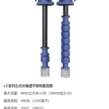
LC系列立式长轴透平泵性能范围
最大流量：
8800
立方米
/
小时（
39600
加仑
/
分）
最高扬程：
380
米（
1250
英尺）
最高温度：
200
℃（
388
℉）