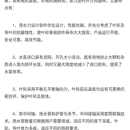
装，泵和电机直联；从电机端俯视，泵为逆时针方向旋转，主要特
点有：
1、用水力设计软件优化设计，性能优越，并充分考虑了叶轮及
导叶的抗磨蚀性，使叶轮等易损件寿命大大提高；产品运行平稳、
安全可靠、高效节能。
2、水泵进口装有滤网，开孔大小适当，既有效地防止大颗粒杂
质进入泵内损坏水泵，同时又最大限度地减少了进口损失，提高了
水泵效率。
3、叶轮采用平衡孔平衡轴向力，叶轮前后盖板均设有可更换的
密封环，保护叶轮及泵体。
4、泵中间轴、扬水管和护管为多节，中间接轴采用套筒联轴技
术。扬水管数量可根据用户需要增减，适应不同的液下深度。叶
轮、导叶体为多级，适应不同的扬程要求。