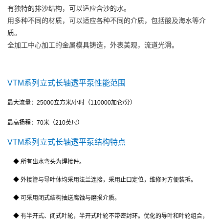
有独特的排沙结构，可以适应含沙的水。
用多种不同的材质，可以适应各种不同的介质，包括酸及海水等介
质。
全加工中心加工的金属模具铸造，外表美观，流道光滑。
VTM系列立式长轴透平泵性能范围
最大流量：
25000
立方米
/
小时（
110000
加仑
/
分）
最高扬程：
70
米（
210
英尺）
VTM系列立式长轴透平泵结构特点
◆ 所有出水弯头为焊接件。
◆ 外接管与导叶体均采用法兰连接，采用止口定位，维修时方便装拆。
◆ 可采用闭式结构抽送腐蚀与磨损介质。
◆ 有半开式、闭式叶轮，半开式叶轮不带密封环。优化的导叶和叶轮组合，