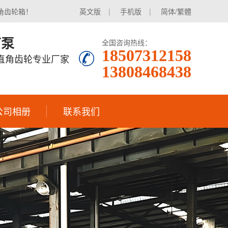
角齿轮箱！
英文版
|
手机版
|
简体/繁體
下泵
全国咨询热线：
18507312158
|直角齿轮专业厂家
13808468438
公司相册
联系我们