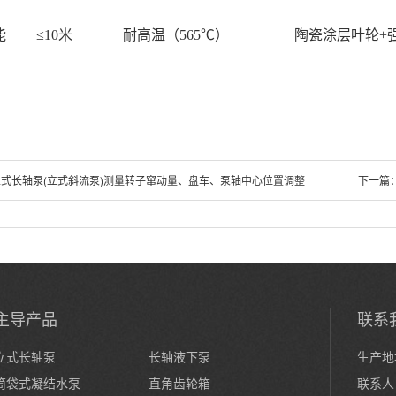
能
≤10米
耐高温（
565℃）
陶瓷涂层叶轮
+
立式长轴泵(立式斜流泵)测量转子窜动量、盘车、泵轴中心位置调整
下一篇
主导产品
联系
立式长轴泵
长轴液下泵
生产地
筒袋式凝结水泵
直角齿轮箱
联系人