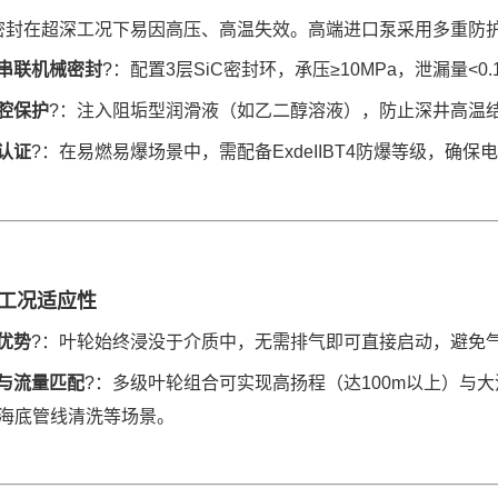
密封在超深工况下易因高压、高温失效。高端进口泵采用多重防
串联机械密封
?：配置3层SiC密封环，承压≥10MPa，泄漏量<0.1
腔保护
?：注入阻垢型润滑液（如乙二醇溶液），防止深井高温
认证
?：在易燃易爆场景中，需配备ExdeIIBT4防爆等级，确
工况适应性
优势
?：叶轮始终浸没于介质中，无需排气即可直接启动，避免
与流量匹配
?：多级叶轮组合可实现高扬程（达100m以上）与
海底管线清洗等场景。