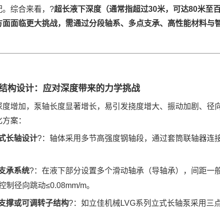
配。综合来看，
?
超长液下深度（通常指超过
30米，可达80米
方面面临更大挑战，需通过分段轴系、多点支承、高性能材料与
结构设计：应对深度带来的力学挑战
深度增加，泵轴长度显著增长，易引发挠度增大、振动加剧、径
化方案：
式长轴设计
?：轴体
采用
多节高强度钢轴段
，通过
套筒联轴器
连
支承系统
?：在液下部分设置多个滑动轴承（导轴承），间距一
控制径向跳动≤0.08mm/m。
支撑或可调转子结构
?：如
立佳机械
LVG
系列立式长轴泵
采用三