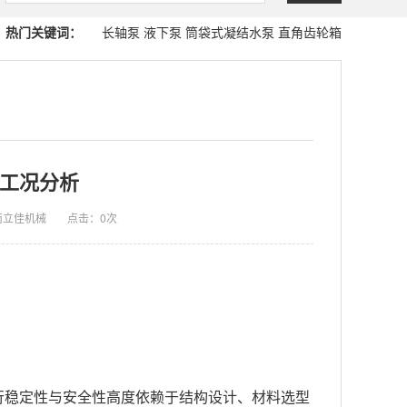
热门关键词：
长轴泵
液下泵
筒袋式凝结水泵
直角齿轮箱
工况分析
南立佳机械
点击：
0次
行稳定性与安全性高度依赖于结构设计、材料选型