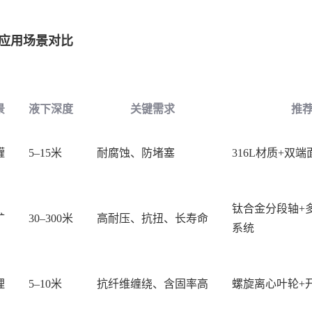
应用场景对比
景
液下深度
关键需求
推
罐
5–15米
耐腐蚀、防堵塞
316L材质+双
钛合金分段轴
+
矿
30–300米
高耐压、抗扭、长寿命
系统
理
5–10米
抗纤维缠绕、含固率高
螺旋离心叶轮
+