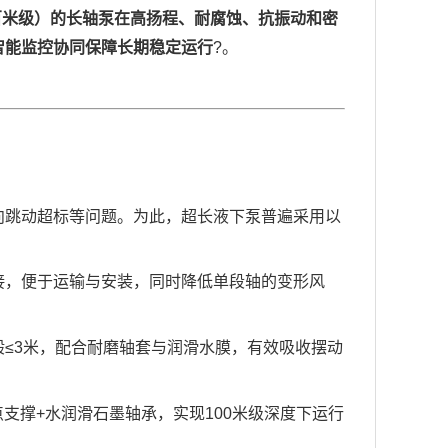
至百米级）的长轴泵在高扬程、耐腐蚀、抗振动和密
智能监控协同保障长期稳定运行
?。
向跳动超标等问题。为此，超长液下泵普遍采用以
接，便于运输与安装，同时降低单段轴的变形风
般≤3米，配合耐磨轴套与润滑水膜，有效吸收摆动
点支撑
+水润滑石墨轴承，实现
100
米
级
深度下运行