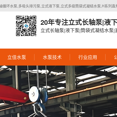
轴循环水泵,多吸头排污泵,立式液下泵,立式多级筒袋式凝结水泵,H系列直
20年专注立式长轴泵|液
立式长轴泵|液下泵|筒袋式凝结水泵
立佳水泵
水泵技术
行业应用