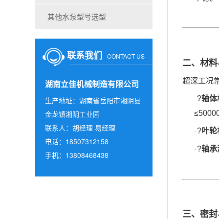
其他水泵型号选型
联系我们
CONTACT US
二、材料
超深工况
湖南立佳机械制造有限公司
?
轴体
·
生产地址：湖南省岳阳市湘阴县
≤500
金龙镇湘阴工业园
联系人：胡经理 易经理
?
叶轮
·
电话：18507312158
?
轴承
·
手机：13808468438
三、密封