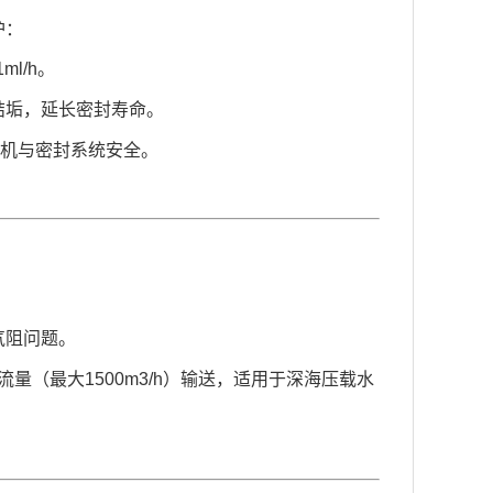
护：
ml/h。
结垢，延长密封寿命。
保电机与密封系统安全。
气阻问题。
大流量（最大
1
500m3/h）输送，适用于深海压载水