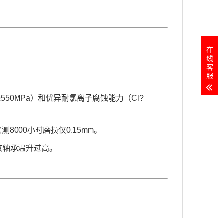
在
线
客
服
550MPa）和优异耐氯离子腐蚀能力（Cl?
8000小时磨损仅0.15mm。
致轴承温升过高。