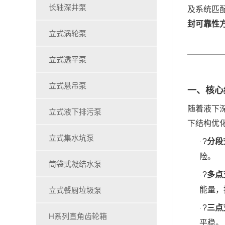
长轴深井泵
及系统匹
封可靠性
立式涡轮泵
立式透平泵
立式悬吊泵
一、核心
随着液下
立式液下排污泵
下结构优
立式集水坑泵
?
分段
·
险。
筒袋式凝结水泵
?
多点
·
立式餐厨垃圾泵
能量，
?
三点
·
H系列直角齿轮箱
平稳。