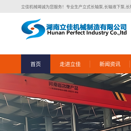
立佳机械竭诚为您服务！专业生产立式长轴泵,长轴液下泵,长
首页
走进立佳
新闻资讯