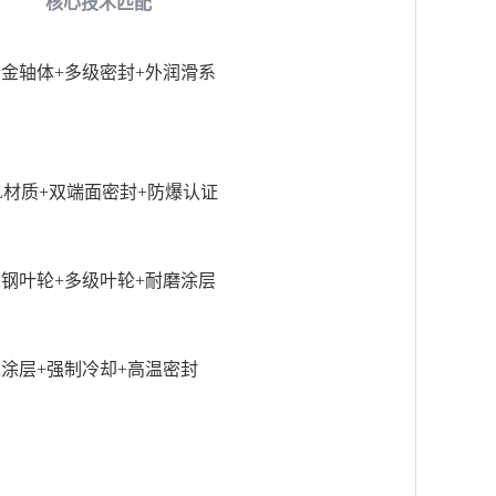
核心技术匹配
合金轴体
+多级密封+外润滑系
6L材质+双端面密封+防爆认证
相钢叶轮
+多级叶轮+耐磨涂层
瓷涂层
+强制冷却+高温密封