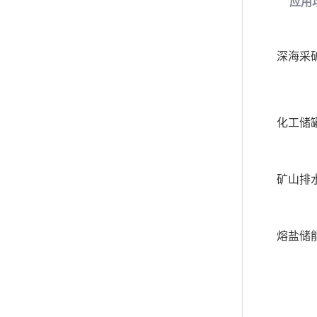
应用
深海采
化工储
矿山排
熔盐储