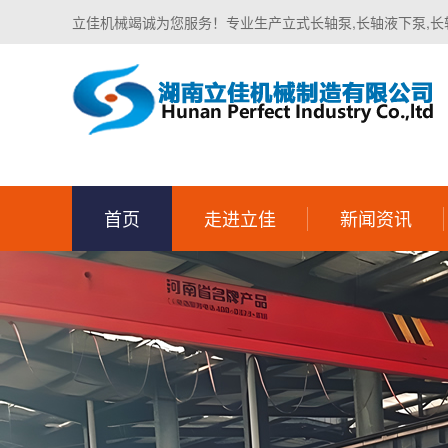
立佳机械竭诚为您服务！专业生产立式长轴泵,长轴液下泵,长
首页
走进立佳
新闻资讯