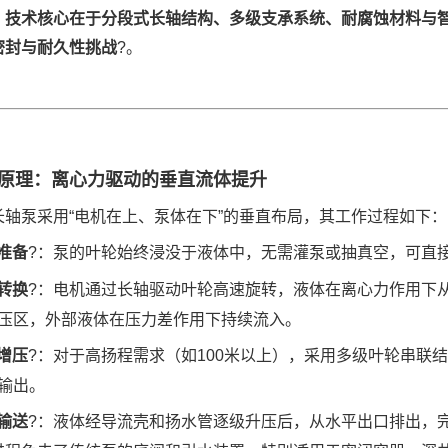
；技术核心在于分段式长轴结构、多级支承系统、耐腐蚀材料与
密封与耐久性挑战
?。
原理：离心力驱动的垂直流体提升
长轴泵采用
“电机在上、泵体在下”的垂直布局，其工作过程如下：
准备
?：泵的叶轮始终浸没于液体中，无需灌泵或抽真空，可直
转换
?：电机通过长轴驱动叶轮高速旋转，液体在离心力作用下
压区，外部液体在压力差作用下持续流入。
增压
?：对于高扬程需求（如100米以上），采用多级叶轮串联
输出。
输送
?：液体经导流壳和扬水管逐级升压后，从水平出口排出，