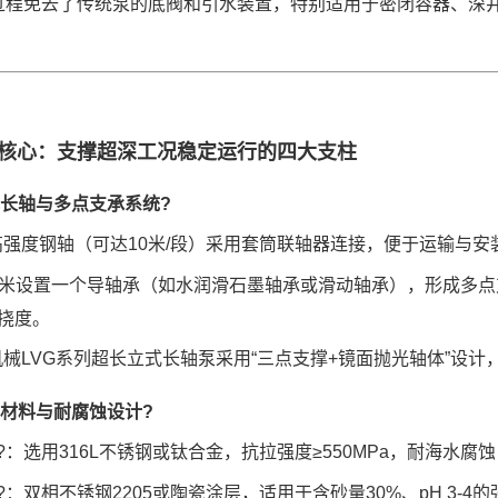
过程免去了传统泵的底阀和引水装置，特别适用于密闭容器、深
核心：支撑超深工况稳定运行的四大支柱
长轴与多点支承系统
?
高强度钢轴
（可达
1
0
米
/段）采用
套筒联轴器
连接，便于运输与安
~5米设置一个导轴承（如水润滑石墨轴承或滑动轴承），形成多点支
挠度。
机械
LVG
系列超长立式长轴泵
采用
“三点支撑+镜面抛光轴体”设计
材料与耐腐蚀设计
?
?：选用316L不锈钢或钛合金，抗拉强度≥550MPa，耐海水腐蚀（C
?：双相不锈钢2205或陶瓷涂层，适用于含砂量30%、pH 3-4