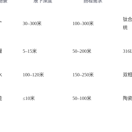
场景
液下深度
扬程需求
钛
矿
30–300米
100–300米
统
罐
5–15米
50–200米
31
水
100–120米
150–250米
双
能
≤10米
50–100米
陶