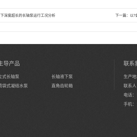
液下深度超长的长轴泵运行工况分析
下一篇：
以?
主导产品
联系
立式长轴泵
长轴液下泵
生产地
筒袋式凝结水泵
直角齿轮箱
联系人
电话：1
手机：1