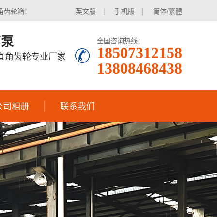
角齿轮箱！
英文版
|
手机版
|
简体/繁體
下泵
全国咨询热线：
18507312158
|直角齿轮专业厂家
13808468438
公司相册
联系我们