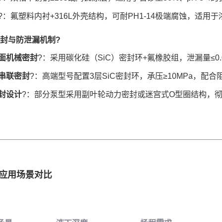
?：氟塑料内衬+316L外壳结构，可耐PH1-14极端腐蚀，适用
封与防泄漏机制
?
面机械密封
?：采用碳化硅（SiC）密封环+氟橡胶组，泄漏量≤0.0
串联密封
?：高端型号配置3层SiC密封环，承压≥10MPa，
封设计
?：部分泵型采用副叶轮动力密封或迷宫式O型圈结构，
应用场景对比