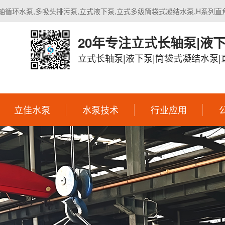
轴循环水泵,多吸头排污泵,立式液下泵,立式多级筒袋式凝结水泵,H系列直
20年专注立式长轴泵|液
立式长轴泵|液下泵|筒袋式凝结水泵
立佳水泵
水泵技术
行业应用