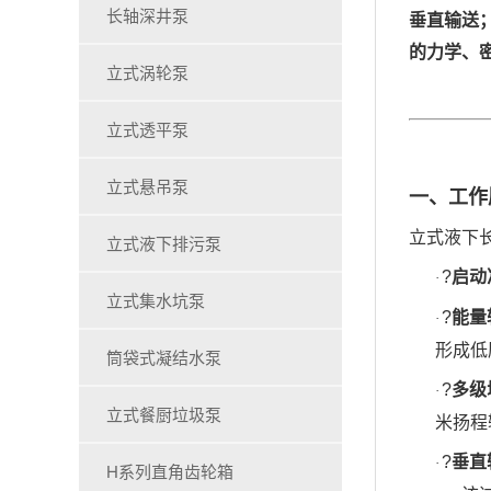
长轴深井泵
垂直输送
的力学、
立式涡轮泵
立式透平泵
立式悬吊泵
一、工作
立式液下
立式液下排污泵
?
启动
·
立式集水坑泵
?
能量
·
形成低
筒袋式凝结水泵
?
多级
·
立式餐厨垃圾泵
米扬程
?
垂直
·
H系列直角齿轮箱