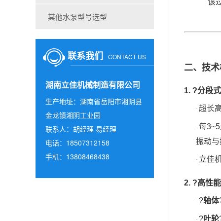
该
其他水泵型号选型
联系我们
CONTACT US
二、技术
湖南立佳机械制造有限公司
1. ?
分段式
生产地址：湖南省岳阳市湘阴县
超长
·
金龙镇湘阴工业园
每
3
·
联系人：胡经理 易经理
振动与
电话：18507312158
手机：13808468438
立佳
·
2. ?
高性能
?
轴体
·
?
叶轮
·