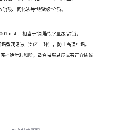
于浓硫酸、氰化液等“地狱级”介质。
01mL/h，相当于“蝴蝶饮水量级”封锁。
配合阻垢型润滑液（如乙二醇），防止高温结垢。
彻底杜绝泄漏风险，适合易燃易爆或有毒介质输