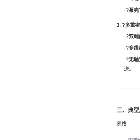
?
泵壳
·
3. ?
多重密
?
双端
·
?
多级
·
?
无轴
·
送。
三、典型
表格