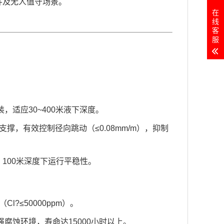
井及无人值守场景。
在
线
客
服
装，适应
30~
4
00米液下深度。
撑，有效控制径向跳动（≤0.08mm/m），抑制
，
100
米深度下运行平稳性。
l?≤50000ppm）。
的强腐蚀环境，寿命达15000小时以上。