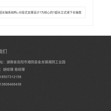
超长轴系结构+分段式支撑设计?为核心的?超长立式液下长轴泵
我们
址：湖南省岳阳市湘阴县金龙镇湘阴工业园
：胡经理 易经理
8507312158
3808468438