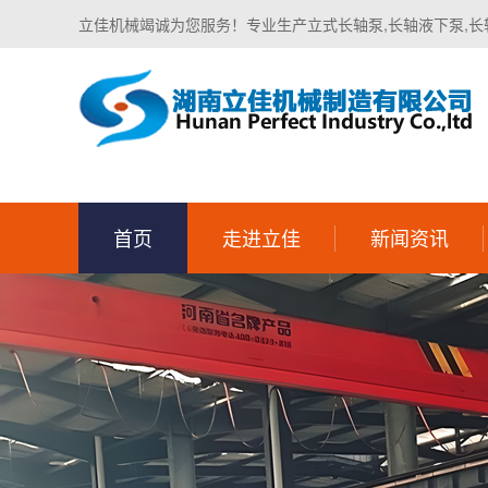
立佳机械竭诚为您服务！专业生产立式长轴泵,长轴液下泵,长
首页
走进立佳
新闻资讯