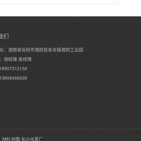
我们
址：湖南省岳阳市湘阴县金龙镇湘阴工业园
：胡经理 易经理
8507312158
3808468438
号
XML地图
长沙水泵厂