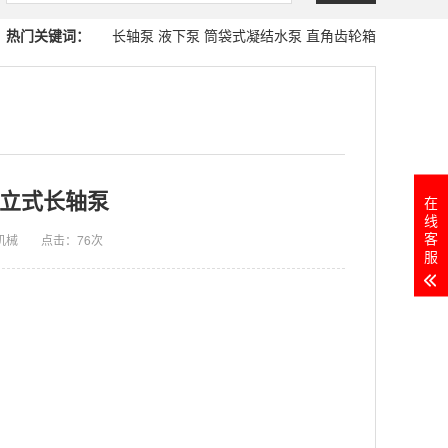
热门关键词：
长轴泵
液下泵
筒袋式凝结水泵
直角齿轮箱
立式长轴泵
在
线
客
机械
点击：
76次
服