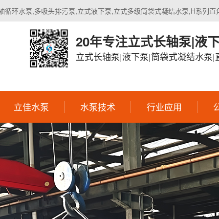
轴循环水泵,多吸头排污泵,立式液下泵,立式多级筒袋式凝结水泵,H系列直
20年专注立式长轴泵|液
立式长轴泵|液下泵|筒袋式凝结水泵
立佳水泵
水泵技术
行业应用