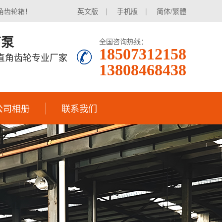
角齿轮箱！
英文版
|
手机版
|
简体/繁體
下泵
全国咨询热线：
18507312158
|直角齿轮专业厂家
13808468438
公司相册
联系我们