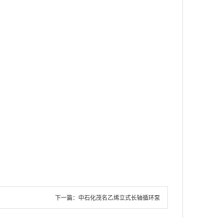
下一篇：
中石化茂名乙烯立式长轴循环泵